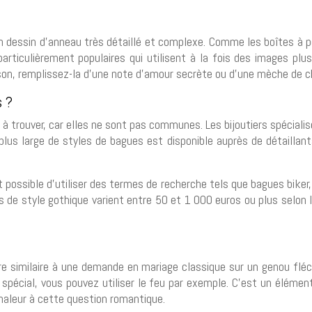
un dessin d’anneau très détaillé et complexe. Comme les boîtes à
rticulièrement populaires qui utilisent à la fois des images plu
son, remplissez-la d’une note d’amour secrète ou d’une mèche de c
s ?
s à trouver, car elles ne sont pas communes. Les bijoutiers spéciali
lus large de styles de bagues est disponible auprès de détaillants
 possible d’utiliser des termes de recherche tels que bagues biker
 de style gothique varient entre 50 et 1 000 euros ou plus selon le 
 similaire à une demande en mariage classique sur un genou fléch
pécial, vous pouvez utiliser le feu par exemple. C’est un élémen
aleur à cette question romantique.