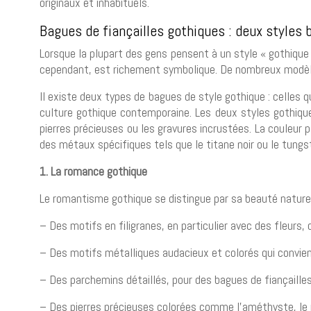
originaux et inhabituels.
Bagues de fiançailles gothiques : deux styles b
Lorsque la plupart des gens pensent à un style « gothique
cependant, est richement symbolique. De nombreux modèles
Il existe deux types de bagues de style gothique : celles
culture gothique contemporaine. Les deux styles gothiqu
pierres précieuses ou les gravures incrustées. La couleur
des métaux spécifiques tels que le titane noir ou le tung
1. La romance gothique
Le romantisme gothique se distingue par sa beauté nature
– Des motifs en filigranes, en particulier avec des fleurs, 
– Des motifs métalliques audacieux et colorés qui convie
– Des parchemins détaillés, pour des bagues de fiançaille
– Des pierres précieuses colorées comme l’améthyste, le ru