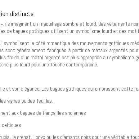
ien distincts
 », ils imaginent un maquillage sombre et lourd, des vêtements noir
 de bagues gothiques utilisent un symbolisme lourd et des motifs 
 qui symbolisent le côté romantique des mouvements gothiques médi
es sont généralement fabriqués à partir de métaux argentés pour
 plus froide d’un métal argenté est plus appropriée au symbolisme 
stène plus lourd pour une touche contemporaine.
lle et son élégance. Les bagues gothiques qui embrassent cette ro
des vignes ou des feuilles.
nnent aux bagues de fiançailles anciennes
s celtiques
bis, le grenat, l’onyx ou les diamants noirs pour une véritable to