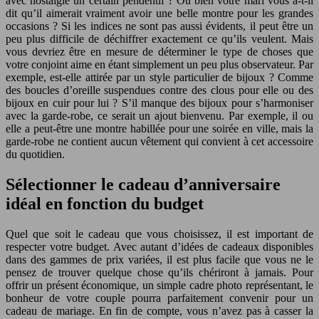
avec nostalgie un certain pendentif ? Ou bien votre mari vous a-t-il
dit qu’il aimerait vraiment avoir une belle montre pour les grandes
occasions ? Si les indices ne sont pas aussi évidents, il peut être un
peu plus difficile de déchiffrer exactement ce qu’ils veulent. Mais
vous devriez être en mesure de déterminer le type de choses que
votre conjoint aime en étant simplement un peu plus observateur. Par
exemple, est-elle attirée par un style particulier de bijoux ? Comme
des boucles d’oreille suspendues contre des clous pour elle ou des
bijoux en cuir pour lui ? S’il manque des bijoux pour s’harmoniser
avec la garde-robe, ce serait un ajout bienvenu. Par exemple, il ou
elle a peut-être une montre habillée pour une soirée en ville, mais la
garde-robe ne contient aucun vêtement qui convient à cet accessoire
du quotidien.
Sélectionner le cadeau d’anniversaire
idéal en fonction du budget
Quel que soit le cadeau que vous choisissez, il est important de
respecter votre budget. Avec autant d’idées de cadeaux disponibles
dans des gammes de prix variées, il est plus facile que vous ne le
pensez de trouver quelque chose qu’ils chériront à jamais. Pour
offrir un présent économique, un simple cadre photo représentant, le
bonheur de votre couple pourra parfaitement convenir pour un
cadeau de mariage. En fin de compte, vous n’avez pas à casser la