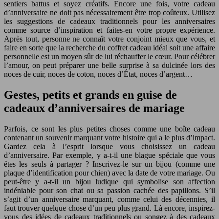
sentiers battus et soyez créatifs. Encore une fois, votre cadeau
d’anniversaire ne doit pas nécessairement être trop coûteux. Utilisez
les suggestions de cadeaux traditionnels pour les anniversaires
comme source d’inspiration et faites-en votre propre expérience.
Après tout, personne ne connaît votre conjoint mieux que vous, et
faire en sorte que la recherche du coffret cadeau idéal soit une affaire
personnelle est un moyen sûr de lui réchauffer le cœur. Pour célébrer
l’amour, on peut préparer une belle surprise à sa dulcinée lors des
noces de cuir, noces de coton, noces d’État, noces d’argent…
Gestes, petits et grands en guise de
cadeaux d’anniversaires de mariage
Parfois, ce sont les plus petites choses comme une boîte cadeau
contenant un souvenir marquant votre histoire qui a le plus d’impact.
Gardez cela à l’esprit lorsque vous choisissez un cadeau
d’anniversaire. Par exemple, y a-t-il une blague spéciale que vous
êtes les seuls à partager ? Inscrivez-le sur un bijou (comme une
plaque d’identification pour chien) avec la date de votre mariage. Ou
peut-être y a-t-il un bijou ludique qui symbolise son affection
indéniable pour son chat ou sa passion cachée des papillons. S’il
s’agit d’un anniversaire marquant, comme celui des décennies, il
faut trouver quelque chose d’un peu plus grand. Là encore, inspirez-
vous des idées de cadeaux traditionnels ou songez à des cadeaux