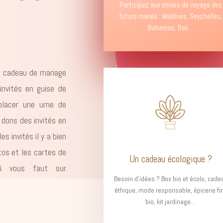
Participez aux envies de voyage des
futurs mariés : Maldives, Seychelles,
Bahamas, Bali…
e cadeau de mariage
invités en guise de
placer une urne de
 dons des invités en
 invités il y a bien
tos et les cartes de
Un cadeau écologique ?
ui vous faut sur
Besoin d’idées ? Box bio et écolo, cade
éthique, mode responsable, épicerie fi
bio, kit jardinage…