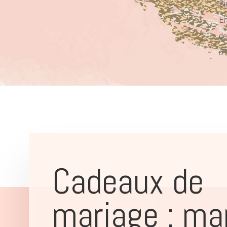
Bi
En
de
d’
Cadeaux de
mariage : ma