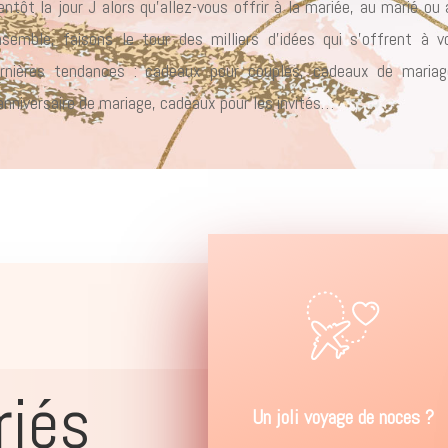
entôt la jour J alors qu’allez-vous offrir à la mariée, au marié ou
semble, faisons le tour des milliers d’idées qui s’offrent à 
rnières tendances : cadeaux pour couples, cadeaux de mariag
anniversaire de mariage, cadeaux pour les invités…
riés
Un joli voyage de noces ?