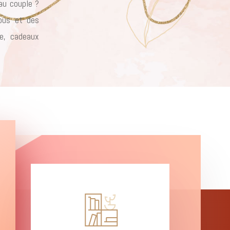
 au couple ?
vous et des
e, cadeaux